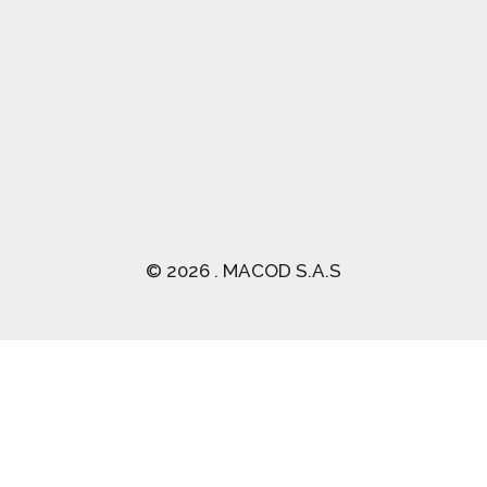
(03) 2470 129
© 2026 . MACOD S.A.S