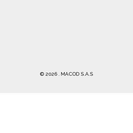
(03) 2470 129
© 2026 . MACOD S.A.S