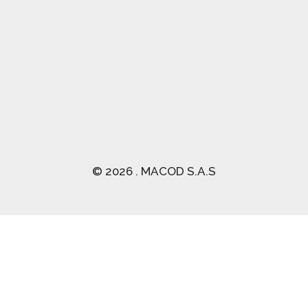
(03) 2470 129
© 2026 . MACOD S.A.S