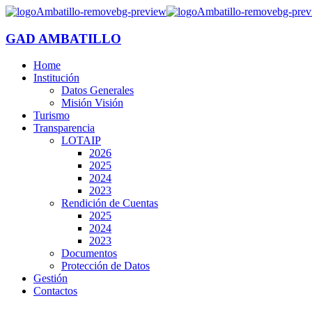
GAD AMBATILLO
Home
Institución
Datos Generales
Misión Visión
Turismo
Transparencia
LOTAIP
2026
2025
2024
2023
Rendición de Cuentas
2025
2024
2023
Documentos
Protección de Datos
Gestión
Contactos