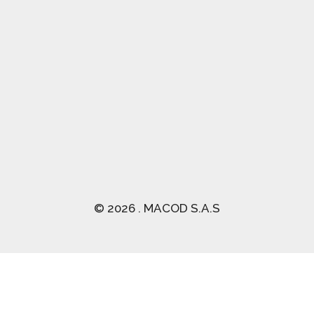
(03) 2470 129
© 2026 . MACOD S.A.S