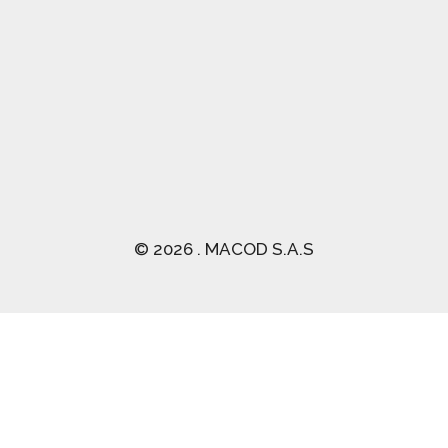
(03) 2470 129
© 2026 . MACOD S.A.S