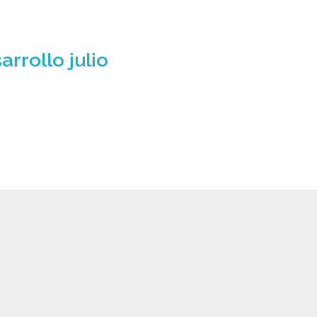
rrollo julio
(03) 2470 129