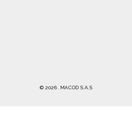
(03) 2470 129
© 2026 . MACOD S.A.S